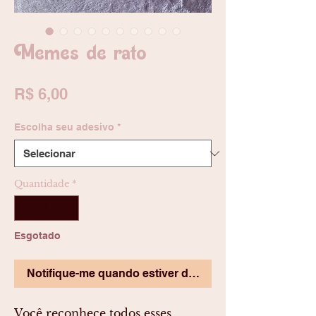
Memes de rato
Preço
R$ 6,00
Escolha seu adesivo
*
Quantidade
*
Esgotado
Notifique-me quando estiver disponível
Você reconhece todos esses