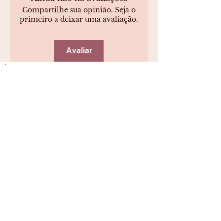
Compartilhe sua opinião. Seja o
primeiro a deixar uma avaliação.
Avaliar
CNPJ:
51.857.237
/0001-24
Rua Sargento Ricardo Schultz Marques,
62, Nossa Sra. das Dores. CEP
97050-670
.
Santa Maria - RS
BRL (R$)
e-Commerce Termos e Condições
Política de Privacidade