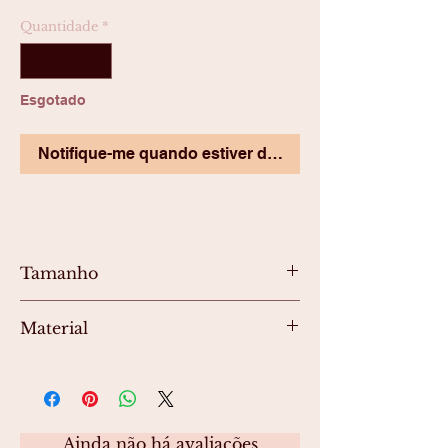
Quantidade
*
Esgotado
Notifique-me quando estiver disponível
Tamanho
Aproximadamente. 6,6x9cm/2,59x3,54
Material
polegadas
Adesivo de vinil
Ainda não há avaliações