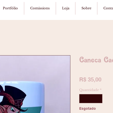
Portfólio
Comissions
Loja
Sobre
Cont
Caneca Ca
Pre
R$ 35,00
Quantidade
*
Esgotado