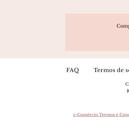
Compa
FAQ
C
R
e-Comércio Termos e Con