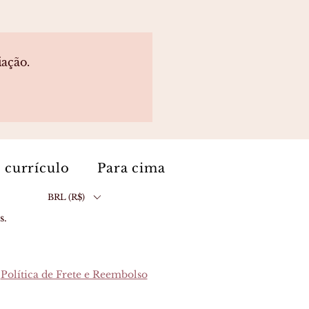
iação.
 currículo
Para cima
BRL (R$)
s.
Política de Frete e Reembolso