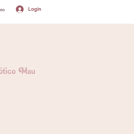
Login
ato
ótico Mau
ço