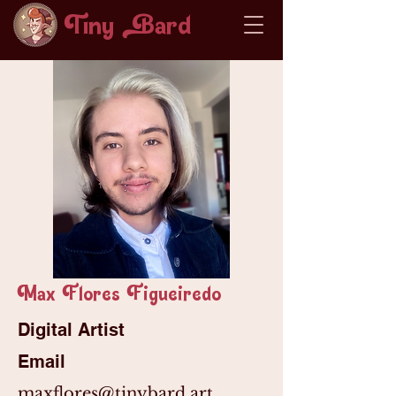
Tiny ard
Max Flores Figueiredo
Digital Artist
Email
maxflores@tinybard.art